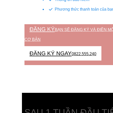
Phương thức thanh toán của bạ
ĐĂNG KÝ
BẠN SẼ ĐĂNG KÝ VÀ ĐIỀN M
CƠ BẢN
ĐĂNG KÝ NGAY
0822.555.240
SAU 1 TUẦN ĐẦU TI