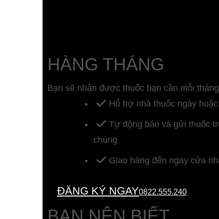
HÀNG THÁNG
Bạn sẽ nhận được thuốc bạn cần mỗi tháng
Hỗ trợ nhà thuốc ngày hoặ
Tự động báo và gửi thuốc t
chúng
Giao hàng đến ngay cửa nh
ĐĂNG KÝ NGAY
0822.555.240
BẠN NÊN BIẾT