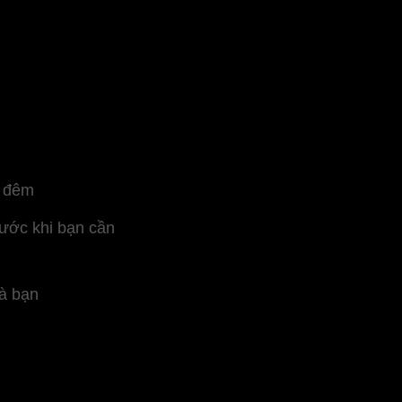
c đêm
rước khi bạn cần
à bạn