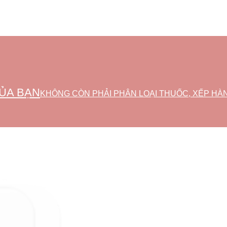
ỦA BẠN
KHÔNG CÒN PHẢI PHÂN LOẠI THUỐC, XẾP HÀ