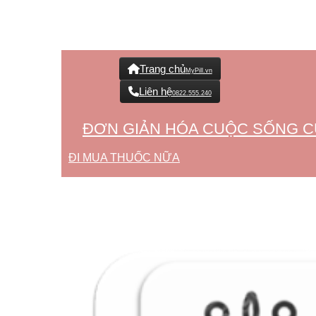
Trang chủ
MyPill.vn
Liên hệ
0822.555.240
ĐƠN GIẢN HÓA CUỘC SỐNG C
ĐI MUA THUỐC NỮA