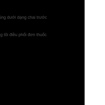
húng dưới dạng chai trước
g tôi điều phối đơn thuốc