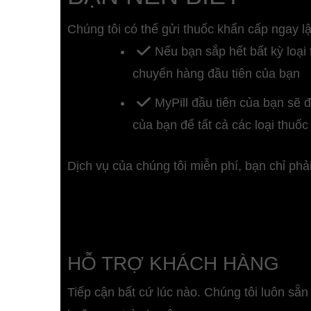
Chúng tôi có thể gửi thuốc khẩn cấp ngay l
Nếu bạn sắp hết bất kỳ loại
chuyến hàng đầu tiên của bạn
MyPill đầu tiên của bạn sẽ 
của bạn để tất cả các loại thuố
Dịch vụ của chúng tôi miễn phí, bạn chỉ ph
HỖ TRỢ KHÁCH HÀNG
Tiếp cận bất cứ lúc nào. Chúng tôi luôn sẵn