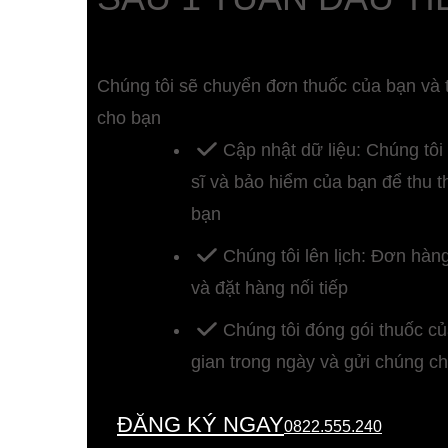
Chúng tôi sẽ chuyển đơn thuốc của bạn và th
cho bạn
Cập nhật dữ liệu: Chúng tôi
sĩ và bảo hiểm của bạn để thu 
bạn
Chúng tôi lên lịch: Đơn hàn
và đặt hàng nối tiếp
Chúng tôi đóng gói thuốc củ
gian trong ngày và gửi chúng c
ĐĂNG KÝ NGAY
0822.555.240