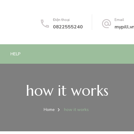
Điện thoại
Email
0822555240
mypill.
HELP
how it works
Home
how it works